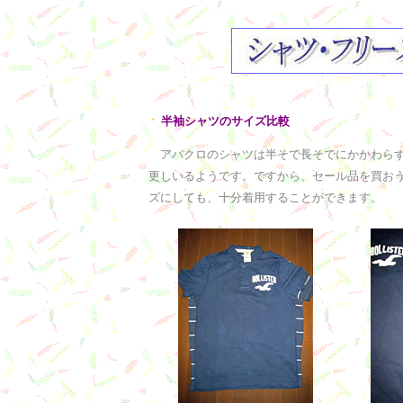
半袖シャツのサイズ比較
アバクロのシャツは半そで長そでにかかわらず
更しいるようです。ですから、セール品を買お
ズにしても、十分着用することができます。