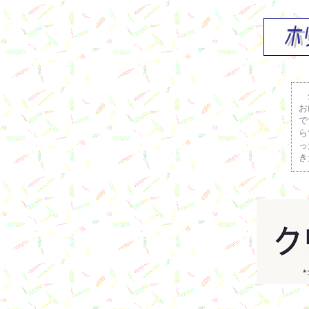
先
お
で
ら
っ
き