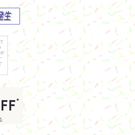
て
の
なが
か
で