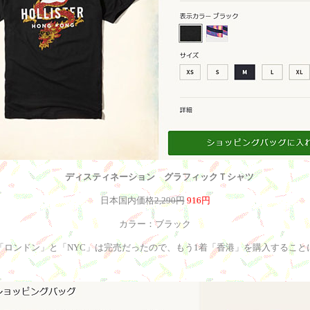
ディスティネーション グラフィックＴシャツ
日本国内価格
2,290円
916円
カラー：ブラック
「ロンドン」と「NYC」は完売だったので、もう1着「香港」を購入すること