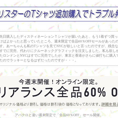
日購入したディスティネーションＴシャツが届いたあと、もう1着ずつ買っ
けばよかったと思っていたところ、週末限定で全品60％OFFセールがあった
す。あーちゃんも私のTシャツを見てNYCが欲しいと言ったのですが、残念
すでに完売、代わりにクルーネックグラフィックを注文しました。私も欲し
たロンドンとNYCはすでに完売でしたが、東京と香港がさらに値打ちに購入
たのでラッキーとなるはずだったのですが・・・。
アバクロと違い週末限定で「全品60％OFF」セール開催。