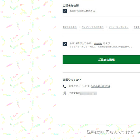
送料は500円なんですけど