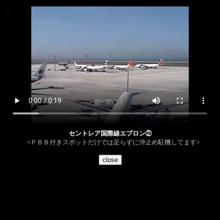
セントレア国際線エプロン②
<ＰＢＢ付きスポットだけでは足らずに沖止め駐機してます>