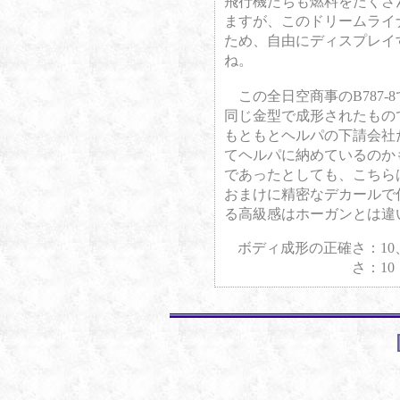
飛行機たちも燃料をたくさ
ますが、このドリームライ
ため、自由にディスプレイ
ね。
この全日空商事のB787-8
同じ金型で成形されたもの
もともとヘルパの下請会社
てヘルパに納めているのか
であったとしても、こちら
おまけに精密なデカールで
る高級感はホーガンとは違
ボディ成形の正確さ：1
さ：1