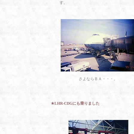
す。
さよならＢＡ・・・。
★
LHR-CDGにも乗りました