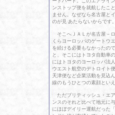
ードバード。このエアライ
ンストップ便を就航したこ
ません。なぜなら名古屋と
のが見 あたらないからです
そこへＪＡＬが名古屋－ロ
くらヨーロッパのゲートウ
を続ける必要もなかったの
と、そこにはトヨタ自動車
にはトヨタのヨーロッパ法
ウエスト航空のデトロイト
天津便など企業活動を見込
線のもうひとつの素顔とい
ただブリティッシュ・エア
ンスのそれと比べて地元に
にほぼデイリー運航だった