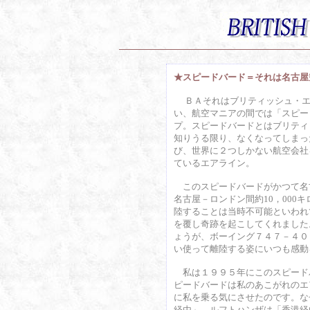
★スピードバード＝それは名古屋
ＢＡそれはブリティッシュ・エ
い、航空マニアの間では「スピー
プ。スピードバードとはブリティ
知りうる限り、なくなってしまっ
び、世界に２つしかない航空会社
ているエアライン。
このスピードバードがかつて名
名古屋－ロンドン間約10，000
陸することは当時不可能といわれ
を覆し奇跡を起こしてくれました
ょうが、ボーイング７４７－４０
い使って離陸する姿にいつも感動
私は１９９５年にこのスピード
ピードバードは私のあこがれのエ
に私を乗る気にさせたのです。な
経由」、ルフトハンザは「香港経