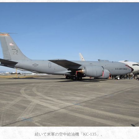
続いて米軍の空中給油機「KC-135」。