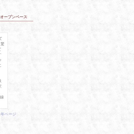
オープンベース
て
に驚
て
す
今
に
鉄
駅
牧線
14年ページ