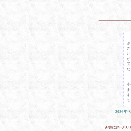
2
き
き
い
が
回
な
そ
小
ま
す
で
202
★実に8年ぶりと