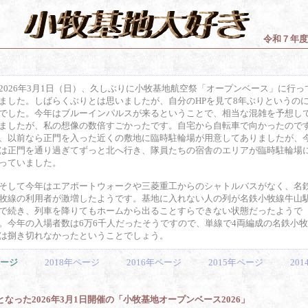
令和７年度
026年3月1日（日）、久しぶりに小牧基地航空祭「オープンベース」に行っ
ました。しばらくぶりとは思いましたが、自分のHPを見て8年ぶりというの
でした。今年はブルーインパルスが来るということで、相当な混雑を予想し
ましたが、私の想像の数倍すごかったです。自宅から自転車で向かったので
、以前なら正門を入った近くの敷地に臨時駐輪場が用意してありましたが、
は正門を通り過ぎてずっと北へ行き、隊員たちの宿舎のエリアが臨時駐輪場
っていました。
して今年はエアポートウォークや三菱重工からのシャトルバスがなく、名
牧線の利用者が激増したようです。基地に入れない人の列が名鉄小牧線牛山
で続き、列車を降りてもホームから出ることすらできない状態だったようで
。今年の入場者数は6万6千人だったそうですので、単線で4両編成の名鉄小
は捌き切れなかったということでしょう。
6年ページ
2018年ページ
2016年ページ
2015年ページ
20
なった2026年3月1日開催の「小牧基地オープンベース2026」