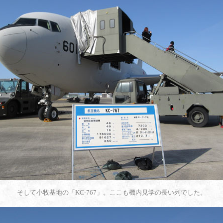
そして小牧基地の「KC-767」。ここも機内見学の長い列でした。