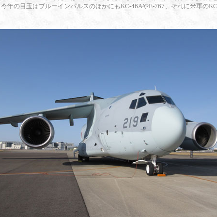
今年の目玉はブルーインパルスのほかにもKC-46AやE-767、それに米軍のKC-