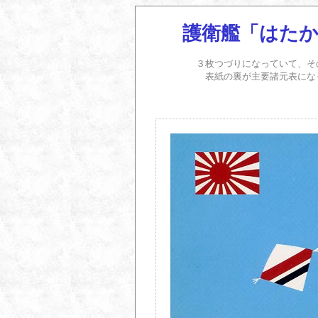
護衛艦「はた
３枚つづりになっていて、そ
表紙の裏が主要諸元表にな