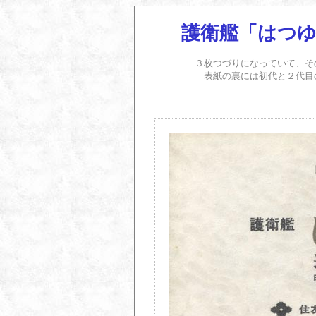
護衛艦「はつ
３枚つづりになっていて、そ
表紙の裏には初代と２代目