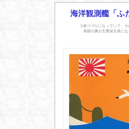
海洋観測艦「ふ
３枚つづりになっていて、そ
表紙の裏が主要諸元表にな