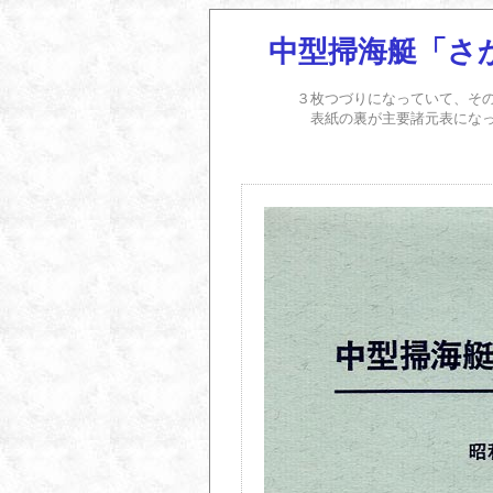
中型掃海艇「さ
３枚つづりになっていて、そ
表紙の裏が主要諸元表にな