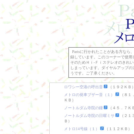
Paris
に行かれたことがある方なら
録しています。このコーナーで使用
そのためＨｉ-Ｆｉステレオのきれ
しまっています。ダイヤルアップの
うです。ご了承ください。
ロワシー空港の呼出音
（１９２ＫＢ
メトロの発車ブザー音（１）
（８１
ＫＢ）
ノートルダム寺院の鐘
（４５．７Ｋ
ノートルダム寺院の日曜ミサ
（２１
Ｂ）
メトロ14号線（１）
（１１２ＫＢ）