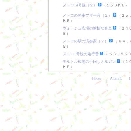
メトロ14号線（２）
（１５３ＫＢ）
メトロの発車ブザー音（２）
（２５
ＫＢ）
ヴォージュ広場の愉快な音楽
（２４
Ｂ）
メトロの駅の演奏家（２）
（ ８４．
Ｂ）
メトロ1号線の走行音
（ ６３．５Ｋ
テルトル広場の手回しオルガン
（１
ＫＢ）
Home
Aircraft
H