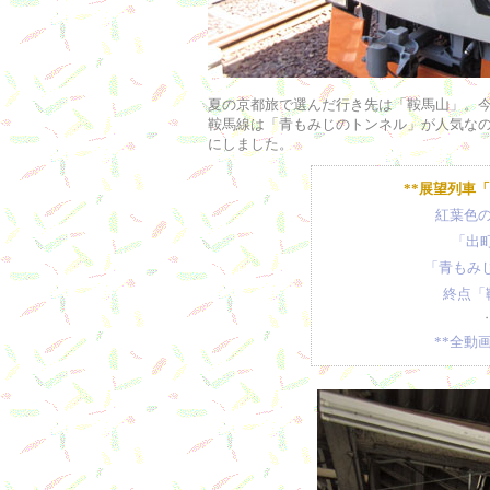
夏の京都旅で選んだ行き先は「鞍馬山」。今
鞍馬線は「青もみじのトンネル」が人気な
にしました。
**展望列車「
紅葉色の
「出町
「青もみじ
終点「
**全動