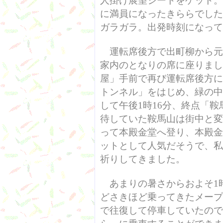
人掛け展望シートをゲット。
に満員になったきららでした
ガラガラ。出発時刻になって
運転席後方で出町柳から元
家内のとなりの席に座りまし
屋」手前で再び運転席後方に
トンネル」をはじめ、緑の中
して午後1時16分、終点「
待していた鞍馬山は街中と変
って本殿金堂へ登り、本殿金
ットとして人気だそうで、私
祈りしてきました。
あまりの暑さからおよそ1時
どさきほど乗ってきたメープ
で往復して停車していたので