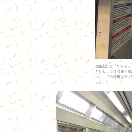
2編成ある「きらら」
といい、901号車と
ン」、903号車と9
ジ」。