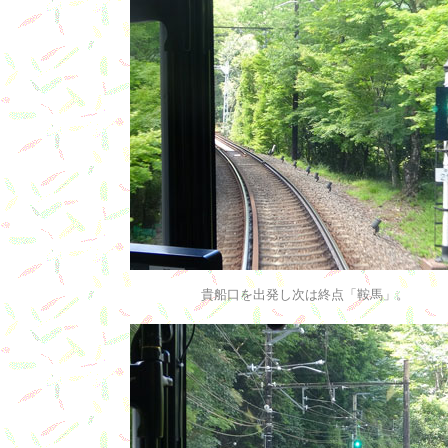
貴船口を出発し次は終点「鞍馬」。