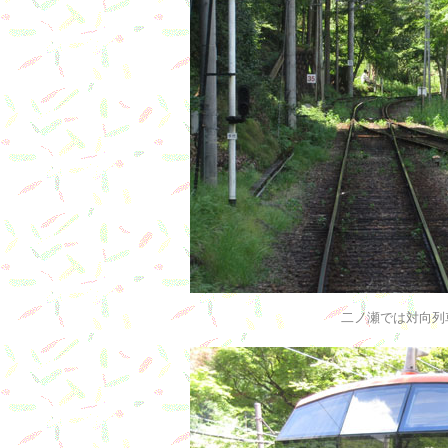
二ノ瀬では対向列