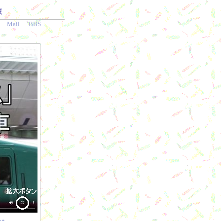
旅
Mail
BBS