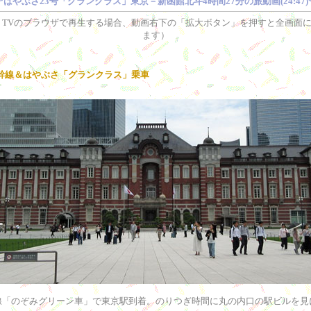
**はやぶさ23号「グランクラス」東京－新函館北斗4時間27分の旅動画(24:47)*
、TVのブラウザで再生する場合、動画右下の「拡大ボタン」を押すと全画面
ます）
幹線＆はやぶさ「グランクラス」乗車
線「のぞみグリーン車」で東京駅到着。のりつぎ時間に丸の内口の駅ビルを見