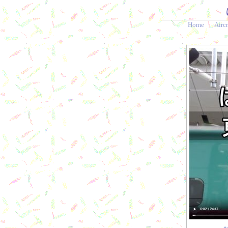
Home
Aircr