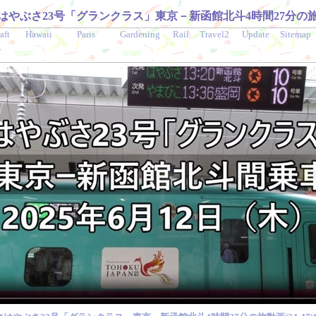
はやぶさ23号「グランクラス」東京－新函館北斗4時間27分の
aft
Hawaii
Paris
Gardening
Rail
Travel2
Update
Sitemap