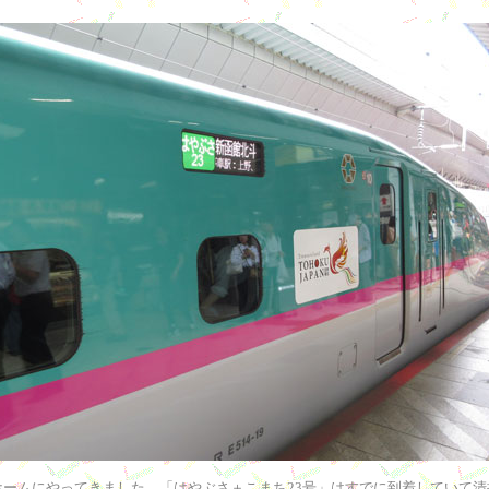
番ホームにやってきました。「はやぶさ＋こまち23号」はすでに到着していて清