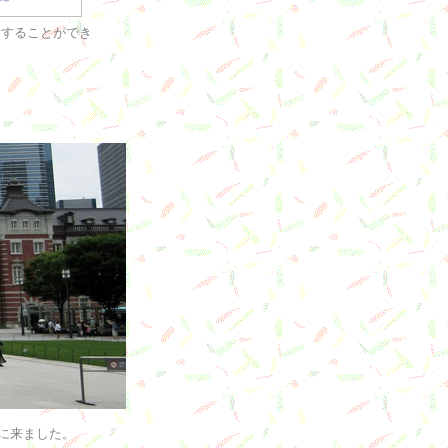
*
にすることができ
に来ました。