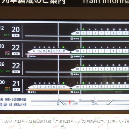
「はやぶさ23号」は秋田新幹線「こまち23号」との併結運転で、17両という
発。