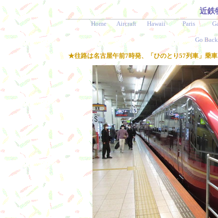
近鉄
Home
Aircraft
Hawaii
Paris
G
Go Back
★往路は名古屋午前7時発、「ひのとり57列車」乗車