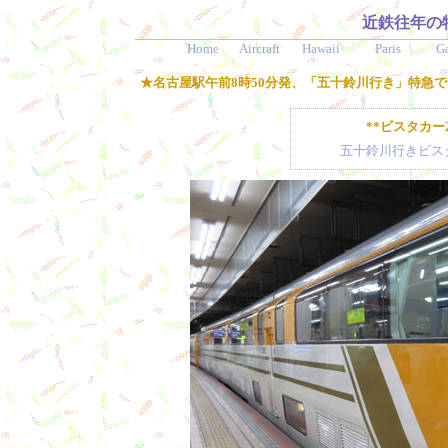
近鉄往年の
Home
Aircraft
Hawaii
Paris
G
★名古屋駅午前8時50分発、「五十鈴川行き」特急
**ビスタカー
五十鈴川行きビスタ