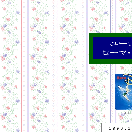
>>
１９９３．１