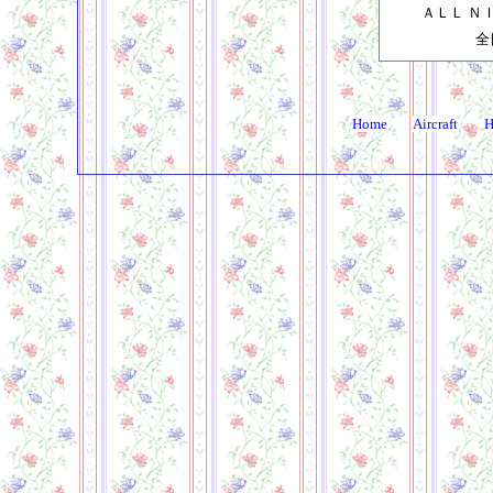
ＡＬＬ Ｎ
全
Home
Aircraft
H