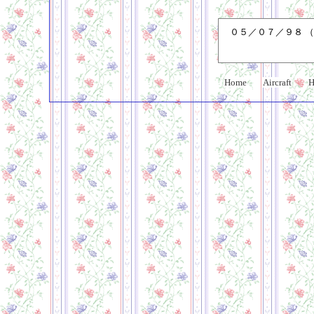
０５／０７／９８ （
Home
Aircraft
H