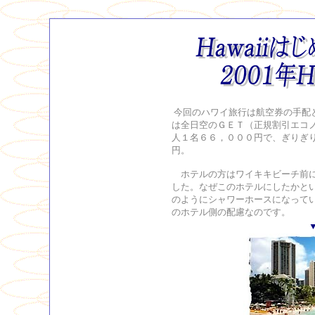
今回のハワイ旅行は航空券の手配
は全日空のＧＥＴ（正規割引エコ
人１名６６，０００円で、ぎりぎ
円。
ホテルの方はワイキキビーチ前に
した。なぜこのホテルにしたかと
のようにシャワーホースになって
のホテル側の配慮なのです。