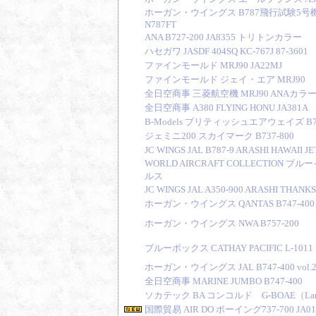
ホーガン・ウイングス B787飛行試験5号
N787FT
ANA B727-200 JA8355 トリトンカラー
ハセガワ JASDF 404SQ KC-767J 87-3601
ファインモールド MRJ90 JA22MJ
ファインモールド ジェイ・エア MRJ90
全日空商事 三菱航空機 MRJ90 ANAカラ
全日空商事 A380 FLYING HONU JA381A
B-Models ブリティッシュエアウェイズ B74
ジェミニ200 スカイマーク B737-800
JC WINGS JAL B787-9 ARASHI HAWAII JE
WORLD AIRCRAFT COLLECTION ブル
ルス
JC WINGS JAL A350-900 ARASHI THANKS
ホーガン・ウイングス QANTAS B747-400
ホーガン・ウイングス NWA B757-200
ブルーボックス CATHAY PACIFIC L-1011
ホーガン・ウイングス JAL B747-400 vol.
全日空商事 MARINE JUMBO B747-400
ソカテック BA コンコルド G-BOAE（Lan
国際貿易 AIR DO ボーイング737-700 JA0