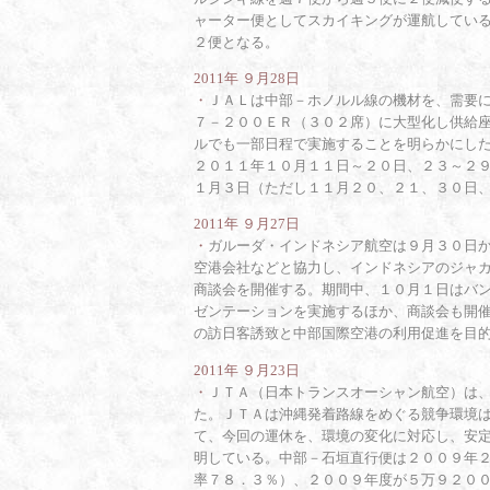
ャーター便としてスカイキングが運航してい
２便となる。
2011年 ９月28日
・
ＪＡＬは中部－ホノルル線の機材を、需要
７－２００ＥＲ（３０２席）に大型化し供給
ルでも一部日程で実施することを明らかにし
２０１１年１０月１１日～２０日、２３～２
１月３日（ただし１１月２０、２１、３０日
2011年 ９月27日
・
ガルーダ・インドネシア航空は９月３０日
空港会社などと協力し、インドネシアのジャ
商談会を開催する。期間中、１０月１日はバ
ゼンテーションを実施するほか、商談会も開
の訪日客誘致と中部国際空港の利用促進を目
2011年 ９月23日
・
ＪＴＡ（日本トランスオーシャン航空）は
た。ＪＴＡは沖縄発着路線をめぐる競争環境
て、今回の運休を、環境の変化に対応し、安
明している。中部－石垣直行便は２００９年
率７８．３％）、２００９年度が５万９２０