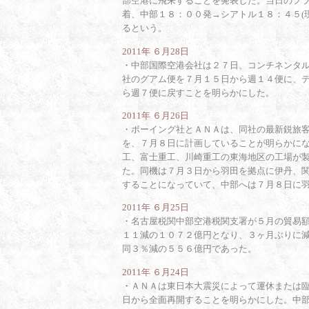
部空港に飛来することを発表した。当日のフ
着、中部１８：００発→シアトル１８：４５(
るという。
2011年 ６月28日
・
中部国際空港会社は２７日、コンチネンタ
社のグアム便を７月１５日から週１４便に、デ
ら週７便に戻すことを明らかにした。
2011年 ６月26日
・
ボーイング社とＡＮＡは、同社の最新鋭旅
を、７月８日に計画していることが明らかに
工、富士重工、川崎重工の東海地区の工場が
た。同機は７月３日から羽田を拠点に伊丹、
することになっていて、中部へは７月８日に
2011年 ６月25日
・
名古屋税関中部空港税関支署が５月の貿易
１１減の１０７２億円となり、３ヶ月ぶりに
同３％減の５５６億円であった。
2011年 ６月24日
・
ＡＮＡは東日本大震災によって運休または
日から全面再開することを明らかにした。中