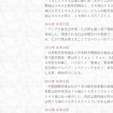
・
ＪＡＬとＡＮＡは夏の繁忙期（８月１２日
際線はＡＮＡが前年同期比１．５％増の５３
減の１万３１９８人となった。どちらの航空
線はＡＮＡが同３．１％増の１３万７２７人
2011年 ８月23日
・
アシアナ航空は中部－仁川間を週１便で運
発表した。増便されるのは水曜日の午前便で
め、仁川で積み替えることでヨーロッパやア
2011年 ８月14日
・
日本航空技術協会と日本航空機操縦士協会
室で航空教室「夢は叶うＹｅｓ Ｉ Ｃａｎ」
大学生を対象に、パイロット、整備士、客室
見交換やグループ・ミーティングを行う。参
し次第、締め切りになる。
2011年 ８月12日
・
中部国際空港会社が７月の航空旅客数の速
客数は前年同月比７％減の７５万４７００人
１４％減と比べ縮小した。内訳は国内線が同
は同７％減の３６万１５００人でいずれも縮
2011年 ８月10日