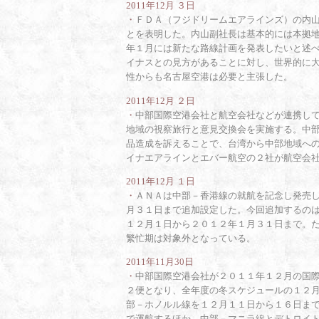
2011年12月 ３日
・
ＦＤＡ（フジドリームエアラインズ）の内
とを表明した。内山副社長は基本的には本拠
年１月には新たな路線計画を発表したいと述
イナスとの見方があることに対し、世界的に
性からも名古屋空港は必要と主張した。
2011年12月 ２日
・
中部国際空港会社と航空会社などが連携し
地域の視察旅行と意見交換会を実施する。中
品造成を訴えることで、台湾から中部地域へ
イナエアラインとエバー航空の２社が航空会
2011年12月 １日
・
ＡＮＡは中部－香港線の就航を記念し発売
月３１日まで追加設定した。今回追加するの
１２月１日から２０１２年１月３１日まで。
繁忙期は対象外となっている。
2011年11月30日
・
中部国際空港会社が２０１１年１２月の国
２便となり、全年度の冬スケジュールの１２
部－ホノルル線を１２月１１日から１６日ま
で運航するほか、中部－マニラ線とデトロイ