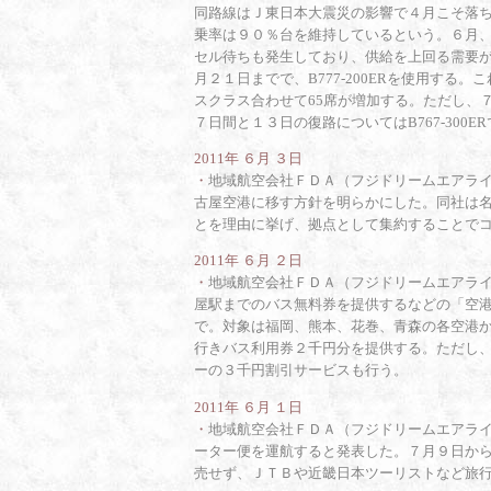
同路線はＪ東日本大震災の影響で４月こそ落
乗率は９０％台を維持しているという。６月
セル待ちも発生しており、供給を上回る需要
月２１日までで、B777-200ERを使用する。
スクラス合わせて65席が増加する。ただし、
７日間と１３日の復路についてはB767-300E
2011年 ６月 ３日
・
地域航空会社ＦＤＡ（フジドリームエアラ
古屋空港に移す方針を明らかにした。同社は
とを理由に挙げ、拠点として集約することで
2011年 ６月 ２日
・
地域航空会社ＦＤＡ（フジドリームエアラ
屋駅までのバス無料券を提供するなどの「空
で。対象は福岡、熊本、花巻、青森の各空港
行きバス利用券２千円分を提供する。ただし
ーの３千円割引サービスも行う。
2011年 ６月 １日
・
地域航空会社ＦＤＡ（フジドリームエアラ
ーター便を運航すると発表した。７月９日か
売せず、ＪＴＢや近畿日本ツーリストなど旅