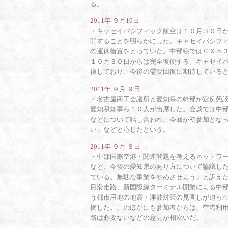
る。
2011年 ９月10日
・
キャセイパシフィック航空は１０月３０日
開することを明らかにした。キャセイパシフ
の運休措置をとっていた。中部線ではＣＸ５
１０月３０日からは完全復便する。キャセイ
復しており、今後の需要回復に期待している
2011年 ９月 ９日
・
名古屋商工会議所と愛知県の幹部が定例懇
愛知県知事ら１０人が出席した。会談では中
などについて話し合われ、今回が初参加とな
い」などと応じたという。
2011年 ９月 ８日
・
中部国際空港・関連問題を考えるネットワ
など、今後の愛知県のあり方について論議し
ている。無駄な事業をやめさせよう」と訴え
目滑走路、新国際線ターミナル開業による中
う都市用地の地震・津波対策の見直しが迫ら
摘した。このほかにも参加者からは、空港利
路は必要ないなどの意見が相次いだ。