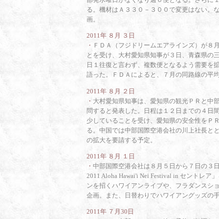
る。機材はＡ３３０－３００で変更はない。
画。
2011年 ８月 ３日
・
ＦＤＡ（フジドリームエアラインズ）が８
とを受け、大村愛知県知事が３日、青森県の
日１往復と言わず、複数便となるよう需要を
語った。ＦＤＡによると、７月の同路線の平
2011年 ８月 ２日
・
大村愛知県知事は、愛知県の観光ＰＲと中
問すると発表した。日程は１２日までの４日
少していることを受け、愛知県の安全性をＰ
る。中国では中部国際空港会社の川上社長と
の拡大を要請する予定。
2011年 ８月 １日
・
中部国際空港会社は８月５日から７日の３日間
2011 Aloha Hawai'i Nei Festiv
ンを招くハワイアンライブや、フラダンスシ
企画。また、日替わりでハワイアングッズの
2011年 ７月30日