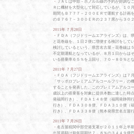
・
ＪＡＬは中部－ホノルル線の予約が好調な
Ｒに機材を大型化して対応しているが、１０
期間もＢ７７７－２００ＥＲで運航する計画
のＢ７６７－３００ＥＲの２３７席から３０
2011年 ７月28日
・
ＦＤＡ（フジドリームエアラインズ）は、
と花巻線を、１日２便に増便する検討をして
検討しているという。県営名古屋－花巻線は
不定期運航となっているが、８月１日からは
いる搭乗率６５％を上回り、７０～８０％と
2011年 ７月27日
・
ＦＤＡ（フジドリームエアラインズ）は７
「サッポロプレミアムアルコールフリー」の
することを発表した。このプレミアムアルコ
歳以上の搭乗客を対象に提供本数に達した時
発福岡行き）、ＦＤＡ１４８便（福岡発静岡
行き）、ＦＤＡ３０８便、ＦＤＡ３１０便（
行き）、ＦＤＡ３３８便（熊本発県営名古屋
2011年 ７月26日
・
名古屋税関中部空港支署が２０１１年上半
出貿易額は前年同期比７．８％の３４４９億