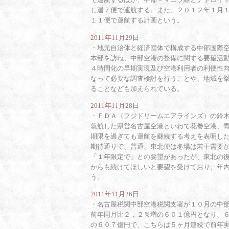
し週７便で運航する。また、２０１２年１月
１１便で運航する計画という。
2011年11月29日
・
地元自治体と経済団体で構成する中部国際
本部を訪ね、中部空港の整備に関する要望活
４時間化の早期実現及び空港利用者の利便性
なって必要な調査検討を行うことや、地域を
ることなども加えられている。
2011年11月28日
・
ＦＤＡ（フジドリームエアラインズ）の鈴
就航した県営名古屋空港といわて花巻空港、
期限を過ぎても運航を継続する考えを表明し
期待通りで、普通、東北便は冬場は若干需要
「１年限定で」との要望があったが、東北の
からも続けてほしいと要望を受けており、年
う。
2011年11月26日
・
名古屋税関中部空港税関支署が１０月の中
前年同月比２．２％増の６０１億円となり、
の６０７億円で、こちらは５ヶ月連続で前年