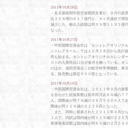
2011年10月28日
・
名古屋税関中部空港税関支署が、９月の貿
比２５％増の６１７億円と、４ヶ月連続で増
減少した。輸出入総額は同５％増１１９１億
なった。
2011年10月27日
・
中部国際空港会社は「セントレアオリジナ
ントレアモール」では１０月２８日から先行販
売も始まる。セントレアオリジナルカレンダ
ストの入賞作品12点が各月を飾っている。オ
のほか、成田空港近くの航空科学博物館、東
る。販売数は限定５００部となっている。
2011年10月19日
・
中部国際空港会社は、２０１１年９月の旅
を合わせた総旅客数は前年同月比６％減の７
人、国際線が同７％減の３６万５３００人で
際線が同１１％減の２２２９回となった。
また、同時に発表された２０１１年４月から
１人で、内訳は国内線が同１１％減の２２５
客便発着回数は国内線が同６％減の２万５５