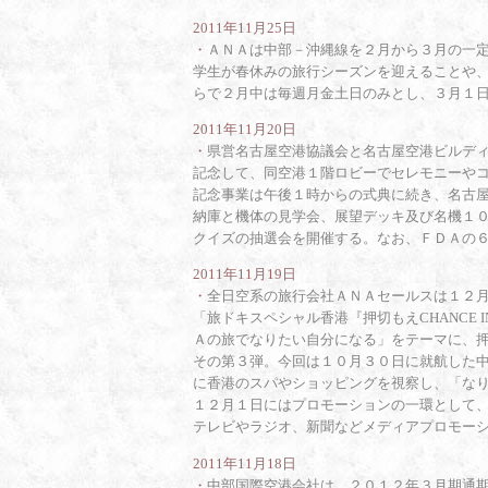
2011年11月25日
・
ＡＮＡは中部－沖縄線を２月から３月の一
学生が春休みの旅行シーズンを迎えることや
らで２月中は毎週月金土日のみとし、３月１
2011年11月20日
・
県営名古屋空港協議会と名古屋空港ビルデ
記念して、同空港１階ロビーでセレモニーや
記念事業は午後１時からの式典に続き、名古
納庫と機体の見学会、展望デッキ及び名機１
クイズの抽選会を開催する。なお、ＦＤＡの
2011年11月19日
・
全日空系の旅行会社ＡＮＡセールスは１２
「旅ドキスペシャル香港『押切もえ
CHANCE 
Ａの旅でなりたい自分になる
」
をテーマに、
その第３弾。今回は１０月３０日に就航した
に香港のスパやショッピングを視察し、「な
１２月１日にはプロモーションの一環として
テレビやラジオ、新聞などメディアプロモー
2011年11月18日
・
中部国際空港会社は、２０１２年３月期通