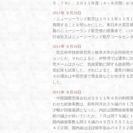
５．７％）、２０１１年度（４～８月間）が
2011年 ９月20日
・
ニュージーランド航空は２０１１年１１月
再開することを明らかにした。東日本大震災
着のニュージーランド航空便の搭乗者で、バ
行会社又はニュージーランド航空コールセン
2011年 ９月19日
・
防災科学技術研究所と岐阜大学の合同研究
ョンした。それによると、伊勢湾では通常に
究チームはさらに、気候変動に関する政府間
世紀末も試算した。それによると、通常の潮
その場合は中部空港で滑走路などが水没する
した。
2011年 ９月18日
・
中部国際空港会社が２０１１年８月の利用
わせた総旅客数は、前年同月比３％減の９１
少幅が回復基調となった。内訳は国際線旅客
桁の減少が続いていたが、７月は同７％減と
国内線旅客数も同２％減の４９万１５５７人
４２２回、国内線はほぼ前年並みの４７１２