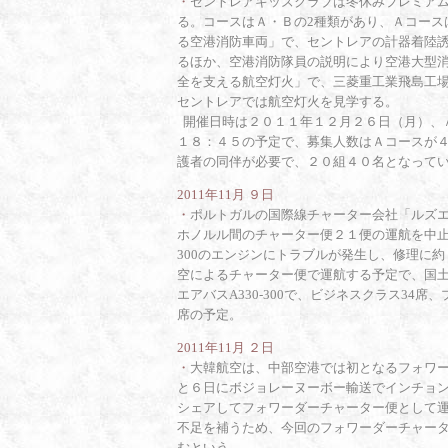
・
セントレアキッズクラブは冬休みプレミアム
る。コースはＡ・Ｂの2種類があり、Ａコース
る空港消防車両」で、セントレアの計器着陸
るほか、空港消防隊員の説明により空港大型
全を支える航空灯火」で、三菱重工業飛島工場で
セントレアでは航空灯火を見学する。
開催日時は２０１１年１２月２６日（月）、
１８：４５の予定で、募集人数はＡコースが
護者の同伴が必要で、２０組４０名となって
2011年11月 ９日
・
ポルトガルの国際線チャーター会社「ルズ
ホノルル間のチャーター便２１便の運航を中止
300のエンジンにトラブルが発生し、修理に
空によるチャーター便で運航する予定で、国
エアバスA330-300で、ビジネスクラス34席
席の予定。
2011年11月 ２日
・
大韓航空は、中部空港では初となるフォワ
と６日にボジョレーヌーボー輸送でインチョ
シェアしてフォワーダーチャーター便として
不足を補うため、今回のフォワーダーチャー
むという。