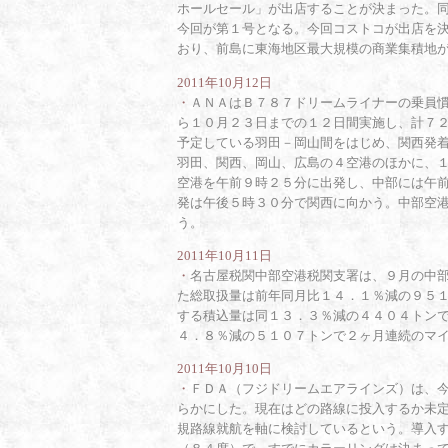
ホールセール」が出店することが決まった。
今回が第１号となる。今回コストコが出店を
おり、前島に東海地区最大規模の商業集積地
2011年10月12日
・
ＡＮＡはＢ７８７ドリームライナーの乗員
ら１０月２３日までの１２日間実施し、計７
予定している羽田－岡山間をはじめ、関西発
羽田、関西、岡山、広島の４空港のほかに、
空港を午前９時２５分に出発し、中部には午
発は午後５時３０分で関西に向かう。中部空
う。
2011年10月11日
・
名古屋税関中部空港税関支署は、９月の中
た総取扱量は前年同月比１４．１％減の９５
する積込量は同１３．３％減の４４０４トン
４．８％減の５１０７トンで２ヶ月連続のマ
2011年10月10日
・
ＦＤＡ（フジドリームエアラインズ）は、
らかにした。現在はどの路線に投入するか未
規路線就航を軸に検討しているという。導入