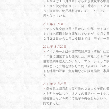
・
ＡＮＡは１０月３０日から新規就航する中
１１９１便が中部９：３０発－香港１３：２
８：４５着。使用機材はB７３７－７００で
席となっている。
2011年 ８月31日
・
デルタ航空は９月７日から、中部－デトロ
までは木曜日を除き運航しているが、９月７
２月２２日から１月１６日までは、デイリー運航
2011年 ８月29日
・
イオンモールは中部空港対岸部（前島）に
４年春に開業すると発表した。同社は０９年
借地契約を結んだが、米リーマン・ショック
岸線という立地を活かして釣り店やバーベキ
トも地元の野菜、魚介類などの販売施設、家
う。
2011年 ８月28日
・
愛知県は県営名古屋空港の２０１０年度の
とを明らかにした。ＪＡＬの撤退やターミナ
修費支出などを抑えて黒字を確保したという
円であった。