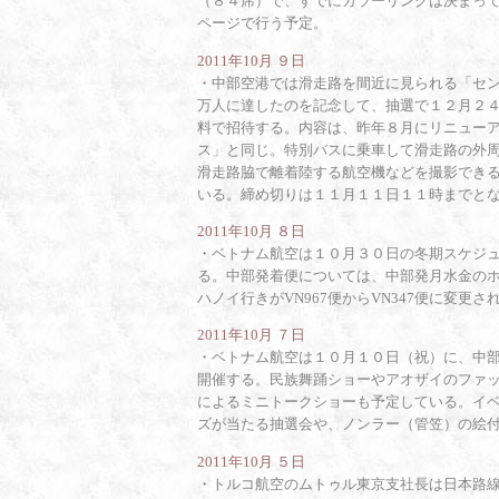
（８４席）で、すでにカラーリングは決まっ
ページで行う予定。
2011年10月 ９日
・
中部空港では滑走路を間近に見られる「セ
万人に達したのを記念して、抽選で１２月２
料で招待する。内容は、昨年８月にリニュー
ス」と同じ。特別バスに乗車して滑走路の外
滑走路脇で離着陸する航空機などを撮影でき
いる。締め切りは１１月１１日１１時までと
2011年10月 ８日
・
ベトナム航空は１０月３０日の冬期スケジュー
る。中部発着便については、中部発月水金のホー
ハノイ行きがVN967便からVN347便に変更さ
2011年10月 ７日
・
ベトナム航空は１０月１０日（祝）に、中
開催する。民族舞踊ショーやアオザイのファ
によるミニトークショーも予定している。イ
ズが当たる抽選会や、ノンラー（管笠）の絵
2011年10月 ５日
・
トルコ航空のムトゥル東京支社長は日本路