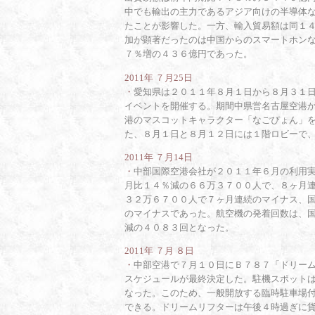
中でも輸出の主力であるアジア向けの半導体
たことが影響した。一方、輸入貿易額は同１
加が顕著だったのは中国からのスマートホン
７％増の４３６億円であった。
2011年 ７月25日
・
愛知県は２０１１年８月１日から８月３１
イベントを開催する。期間中県営名古屋空港
港のマスコットキャラクター「なごぴょん」
た、８月１日と８月１２日には１階ロビーで
2011年 ７月14日
・
中部国際空港会社が２０１１年６月の利用
月比１４％減の６６万３７００人で、８ヶ月
３２万６７００人で７ヶ月連続のマイナス、
のマイナスであった。航空機の発着回数は、
減の４０８３回となった。
2011年 ７月 ８日
・
中部空港で７月１０日にＢ７８７「ドリー
スケジュールが最終決定した。駐機スポット
なった。このため、一般開放する臨時駐車場
できる。ドリームリフターは午後４時過ぎに