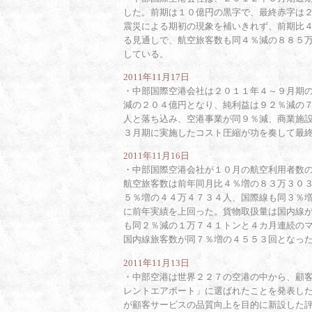
した。前期は１０億円の黒字で、最終赤字は
震災による期初の現象を補いきれず、前期比
る見通しで、航空旅客数も同４％減の８８５
している。
2011年11月17日
・
中部国際空港会社は２０１１年４～９月期
減の２０４億円となり、純利益は９２％減の
人と落ち込み、空港事業が同９％減、商業施
３月期に実施したコスト圧縮が功を奏して最
2011年11月16日
・
中部国際空港会社が１０月の航空利用者数
航空旅客数は前年同月比４％増の８３万３０
５％増の４４万４７３４人、国際線も同３％
に前年実績を上回った。貨物取扱量は国内線
も同２％減の１万７４１トンと４カ月連続の
国内線旅客数が同７％増の４５５３回となっ
2011年11月13日
・
中部空港は世界２２７の空港の中から、顧
レントエアポート」に選ばれたことを発表し
が顧客サービスの品質向上を目的に新設した