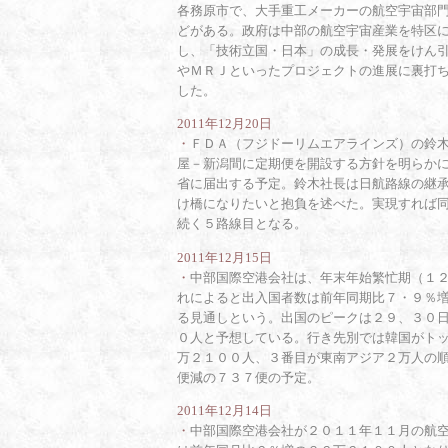
各務原市で、大手重工メーカーの航空宇宙部
どがある。政府は中部の航空宇宙産業を特区
し、「技術立国・日本」の成長・発展をけん
やＭＲＪといったプロジェクトの進展に裏打
した。
2011年12月20日
・
ＦＤＡ（フジドーリムエアラインズ）の鈴
屋－新潟間に定期便を開設する方針を明らか
省に届出する予定。鈴木社長は日航路線の継
け橋になりたいと抱負を述べた。実現すれば
続く５路線目となる。
2011年12月15日
・
中部国際空港会社は、年末年始繁忙期（１
れによると出入国者数は前年同期比７・９％
る見通しという。出国のピークは２９、３０
０人と予想している。行き先別では韓国がト
万２１００人、３番目が東南アジア２万人の
便減の７３７便の予定。
2011年12月14日
・
中部国際空港会社が２０１１年１１月の航