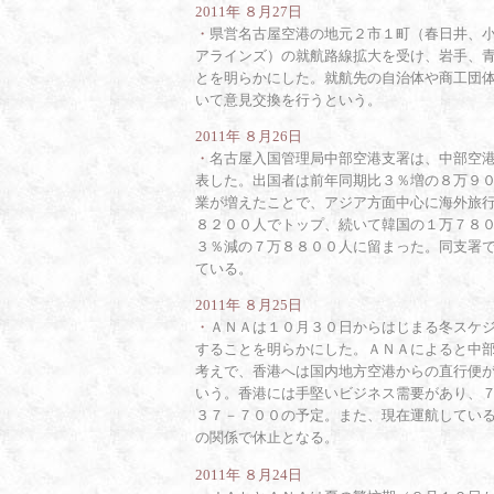
2011年 ８月27日
・
県営名古屋空港の地元２市１町（春日井、
アラインズ）の就航路線拡大を受け、岩手、
とを明らかにした。就航先の自治体や商工団
いて意見交換を行うという。
2011年 ８月26日
・
名古屋入国管理局中部空港支署は、中部空
表した。出国者は前年同期比３％増の８万９
業が増えたことで、アジア方面中心に海外旅
８２００人でトップ、続いて韓国の１万７８
３％減の７万８８００人に留まった。同支署
ている。
2011年 ８月25日
・
ＡＮＡは１０月３０日からはじまる冬スケ
することを明らかにした。ＡＮＡによると中
考えで、香港へは国内地方空港からの直行便
いう。香港には手堅いビジネス需要があり、
３７－７００の予定。また、現在運航してい
の関係で休止となる。
2011年 ８月24日