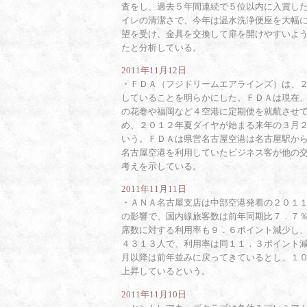
査をし、過去５年間連続で５位以内に入賞し
イレの清潔さで、今年は温水洗浄便座を大幅
望を受け、金具を交換して扉を開けやすいよ
たと分析している。
2011年11月12日
・
ＦＤＡ（フジドリームエアラインズ）は、
していることを明らかにした。ＦＤＡは現在
の花巻や福岡など４空港に定期便を就航させ
め、２０１２年夏ダイヤが始まる来年の３月
いう。ＦＤＡは県営名古屋空港は名古屋駅か
名古屋空港を利用していたビジネス客が他の
考えを示している。
2011年11月11日
・
ＡＮＡ名古屋支店は中部空港発着の２０１
の影響で、国内線旅客数は前年同期比７．７
席数に対する利用率も９．６ポイント減少し
４３１３人で、利用率は同１１．３ポイント
月以降は前年並みに戻ってきているとし、１
上昇しているという。
2011年11月10日