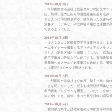
2011年10月18日
・
中部国際空港会社は従業員向けの防災マニ
応、情報伝達の仕組みや避難経路を盛り込み
きるように周知徹底する。従来あった災害時
旅客ターミナルビルや立体駐車場など建物の
できるようにした。
2011年10月16日
・
ＪＡ２０１２国際航空宇宙展事務局は、１
ームライナーを撮影するアマチュアカメラマ
立ち入り制限区域から撮影してもらい、写真
航空宇宙展の告知などに使用する。参加希望
事務局へｅメールで必要事項を送信する。審
には電話かeメールで連絡される。
2011年10月15日
・
中部国際空港会社は今年度、荷主企業に向
ことを明らかにした。従来も地元経済団体な
利用促進プログラムを用意していたが、今年
協力金に加え、前年に比べた航空貨物の増送
2011年10月14日
・
愛知県企業庁が誘致を進める中部空港対岸