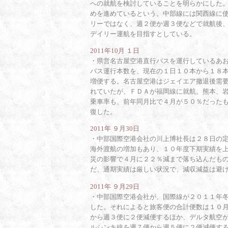
への就航を検討していることを明らかにした
めを進めているという。中部線には関西線に
リーではなく、週２便か週３便などで就航後
デイリー運航を目指すとしている。
2011年10月 １日
・
県営名古屋空港直行バスを運行しているあ
バス運行本数を、現在の１日１０本から１８
増便する。名古屋空港はジェイエア撤退後需
れていたが、ＦＤＡが福岡線に就航、熊本、
乗車率も、前年同月比で４月が５０％だった
復した。
2011年 ９月30日
・
中部国際空港会社の川上博社長は２８日の
海外渡航の増加もあり、１０年度下期実績を
災の影響で４月に２２％減まで落ち込んだも
だ、通期実績は厳しい状況で、減収減益は避
2011年 ９月29日
・
中部国際空港会社が、国際線が２０１１年
した。それによると旅客便の合計便数は１０
から週３便に２便減便するほか、デルタ航空
ルシンキ線を週７便から週５便に２便減便する