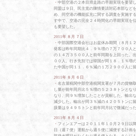
・
中部空港の２本目滑走路の早期実現を要望
同盟は９日、民主党の陳情要請対応本部など
め、同空港の機能拡充に関する調査を実施す
す中で、空港の完全２４時間化の早期実現を
も要望した。
2011年 ８月 ７日
・
中部国際空港会社はお盆休み期間（８月１
発客は昨年同期比４．９％増の７万７００人
の１４万３５００人と前年同期を上回った。
００人。行き先別では韓国が同１８．１％増
た中国が同１１．６％減の１万２９００人に
2011年 ８月 ６日
・
名古屋税関中部空港税関支署が７月の貨物
し量が前年同月比５％増の５２３８トンとな
なり、同９％増加したことが貢献した。輸出
減少した。輸出が同３％減の４２０５トンに
扱量は９４９５トンと前年同月比で微減だっ
2011年 ８月 ４日
・
フィンエアーは２０１１年１０月２９日以
日（週７便）運航から週５便に減便する計画
部発水曜日がなくなり週６便となる。さらに