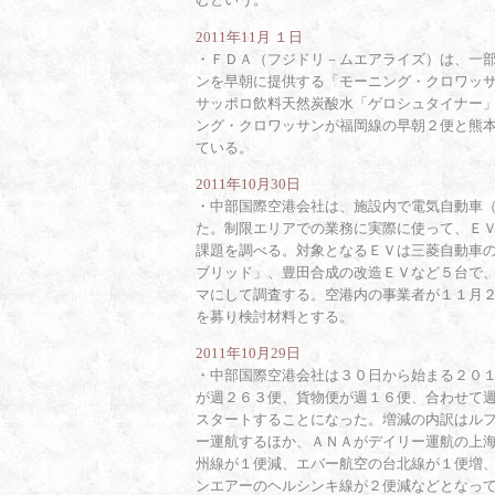
2011年11月 １日
・
ＦＤＡ（フジドリ－ムエアライズ）は、一
ンを早朝に提供する「モーニング・クロワッ
サッポロ飲料天然炭酸水「ゲロシュタイナー
ング・クロワッサンが福岡線の早朝２便と熊
ている。
2011年10月30日
・
中部国際空港会社は、施設内で電気自動車
た。制限エリアでの業務に実際に使って、Ｅ
課題を調べる。対象となるＥＶは三菱自動車
ブリッド」、豊田合成の改造ＥＶなど５台で
マにして調査する。空港内の事業者が１１月
を募り検討材料とする。
2011年10月29日
・
中部国際空港会社は３０日から始まる２０
が週２６３便、貨物便が週１６便、合わせて
スタートすることになった。増減の内訳はル
ー運航するほか、ＡＮＡがデイリー運航の上
州線が１便減、エバー航空の台北線が１便増
ンエアーのヘルシンキ線が２便減などとなっ