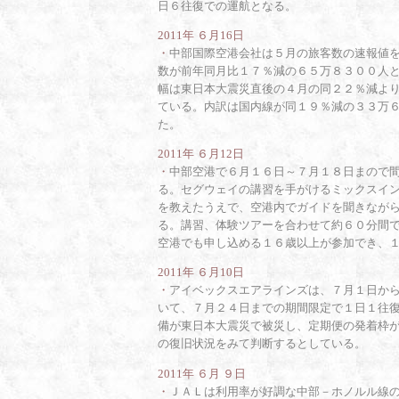
日６往復での運航となる。
2011年 ６月16日
・
中部国際空港会社は５月の旅客数の速報値
数が前年同月比１７％減の６５万８３００人
幅は東日本大震災直後の４月の同２２％減よ
ている。内訳は国内線が同１９％減の３３万
た。
2011年 ６月12日
・
中部空港で６月１６日～７月１８日まので
る。セグウェイの講習を手がけるミックスイ
を教えたうえで、空港内でガイドを聞きなが
る。講習、体験ツアーを合わせて約６０分間
空港でも申し込める１６歳以上が参加でき、
2011年 ６月10日
・
アイベックスエアラインズは、７月１日か
いて、７月２４日までの期間限定で１日１往
備が東日本大震災で被災し、定期便の発着枠
の復旧状況をみて判断するとしている。
2011年 ６月 ９日
・
ＪＡＬは利用率が好調な中部－ホノルル線