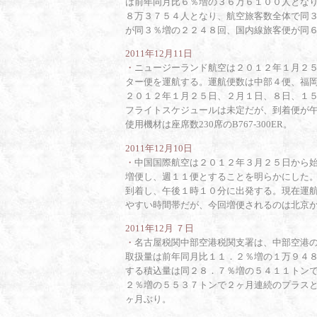
は前年同月比６％増の３６万６１００人とな
８万３７５４人となり、航空旅客数全体で同
が同３％増の２２４８回、国内線旅客便が同
2011年12月11日
・
ニュージーランド航空は２０１２年１月２
ター便を運航する。運航便数は中部４便、福
２０１２年１月２５日、２月１日、８日、１
フライトスケジュールは未定だが、到着便が
使用機材は座席数230席のB767-300ER。
2011年12月10日
・
中国国際航空は２０１２年３月２５日から
増便し、週１１便とすることを明らかにした
到着し、午後１時１０分に出発する。現在運
やすい時間帯だが、今回増便されるのは北京
2011年12月 ７日
・
名古屋税関中部空港税関支署は、中部空港
取扱量は前年同月比１１．２％増の１万９４
する積込量は同２８．７％増の５４１１トン
２％増の５５３７トンで２ヶ月連続のプラス
ヶ月ぶり。