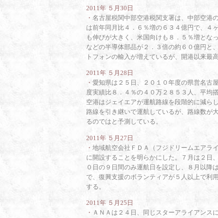
2011年 ５月30日
・
名古屋税関中部空港税関支署は、中部空港
は前年同月比４．６％増の６３４億円で、４
も伸びが大きく、米国向けも８．５％増とな
などの半導体部品が２．３倍の約６０億円と
トフォンの輸入が増えているが、開港以来最
2011年 ５月28日
・
愛知県は２５日、２０１０年度の県営名古
度実績比８．４％の４０万２８５３人、平均
空港はジェイエアが運航路線を段階的に減ら
路線を引き継いで運航しているが、路線数が
るのではと予測している。
2011年 ５月27日
・
地域航空会社ＦＤＡ（フジドリームエアラ
に開設することを明らかにした。７月は２日
０日の９日間のみ運航日を設定し、８月以降
で、復興支援のボランティアが５人以上で利
する。
2011年 ５月25日
・
ＡＮＡは２４日、同じスターアライアンス