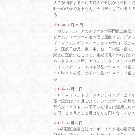
８７が到着する午前７時３０分頃から午後４
唯一の機会であるうえ、今回来日しているＢ
る。
2011年 ７月 ６日
・
カリフォルニアのチャーター専門航空会社
グラムチャーターを週５便で運航する。グアム
イ・グアム」がオペレーションや予約、販売
る。運航日は月、水、木、金、日の週５便で
続的に運航することで、定期便化へつなげた
ネスクラス１２席、エコノミークラス１３２
ライトスケジュールは中部発の５Ｋ２１３便
１６時２５分着、サイパン発の５Ｋ２１２便
る。
2011年 ６月30日
・
ＦＤＡ（フジドリームエアラインズ）は今
額の設定は２ヶ月ごとで、シンガポール市場
平均が７０米ドルを下回った場合は適用しな
０円、１０月と１２月は９００円となってい
2011年 ６月29日
・
中部国際空港会社は、ボーイング社の最新