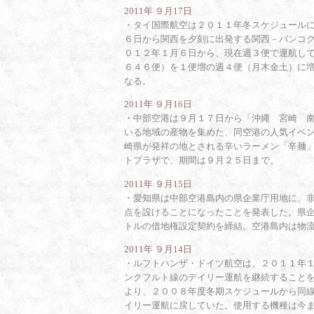
2011年 ９月17日
・
タイ国際航空は２０１１年冬スケジュール
６日から関西を夕刻に出発する関西－バンコ
０１２年１月６日から、現在週３便で運航し
６４６便）を１便増の週４便（月木金土）に
なる。
2011年 ９月16日
・
中部空港は９月１７日から「沖縄 宮崎 
いる地域の産物を集めた、同空港の人気イベ
崎県が発祥の地とされる辛いラーメン「辛麺
トプラザで、期間は９月２５日まで。
2011年 ９月15日
・
愛知県は中部空港島内の県企業庁用地に、
点を設けることになったことを発表した。県
トルの借地権設定契約を締結。空港島内は物
2011年 ９月14日
・
ルフトハンザ・ドイツ航空は、２０１１年
ンクフルト線のデイリー運航を継続すること
より、２００８年度冬期スケジュールから同
イリー運航に戻していた。使用する機種は今