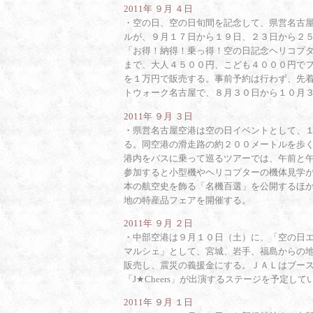
2011年 ９月 ４日
・
空の日、空の日旬間を記念して、県営名古
ルが、９月１７日から１９日、２３日から２
「お得！納得！乗っ得！空の日記念ヘリコプ
まで、大人４５００円、こども４０００円で
を１万円で販売する。事前予約は行わず、先
トウォーク名古屋で、８月３０日から１０月
2011年 ９月 ３日
・
県営名古屋空港は空の日イベントとして、
る。同空港の滑走路の約２００メートルを歩
港内をバスに乗って巡るツアーでは、午前と
参加すると小型機やヘリコプターの機体見学
本の航空史を飾る「名機百選」を公開するほ
地の特産品フェアを開催する。
2011年 ９月 ２日
・
中部空港は９月１０日（土）に、「空の日
マルシェ」として、宮城、岩手、福島からの
販売し、震災の義援金にする。ＪＡＬはブー
「J★Cheers」が出演するステージを予定して
2011年 ９月 １日