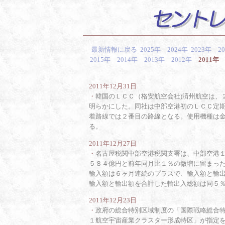
最新情報に戻る
2025年
2024年
2023年
2
2015年
2014年
2013年
2012年
2011年
2011年12月31日
・
韓国のＬＣＣ（格安航空会社)済州航空は、
明らかにした。同社は中部空港初のＬＣＣ定
着路線では２番目の路線となる。使用機種は
る。
2011年12月27日
・
名古屋税関中部空港税関支署は、中部空港
５８４億円と前年同月比１％の微増に留まっ
輸入額は６ヶ月連続のプラスで、輸入額と輸
輸入額と輸出額を合計した輸出入総額は同５
2011年12月23日
・
政府の総合特別区域制度の「国際戦略総合特
１航空宇宙産業クラスター形成特区」が指定