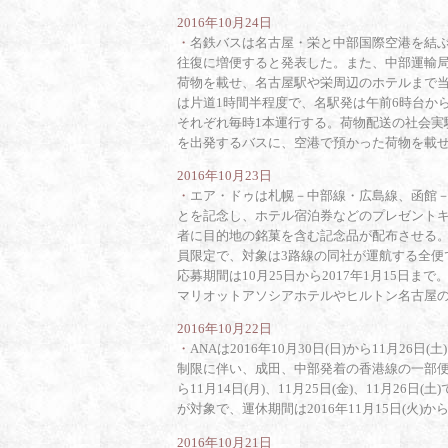
2016年10月24日
・
名鉄バスは名古屋・栄と中部国際空港を結ぶリ
往復に増便すると発表した。また、中部運輸
荷物を載せ、名古屋駅や栄周辺のホテルまで
は片道1時間半程度で、名駅発は午前6時台から
それぞれ毎時1本運行する。荷物配送の社会実
を出発するバスに、空港で預かった荷物を載せ
2016年10月23日
・
エア・ドゥは札幌－中部線・広島線、函館－中
とを記念し、ホテル宿泊券などのプレゼント
者に目的地の銘菓を含む記念品が配布させる。キ
員限定で、対象は3路線の同社が運航する全便で、
応募期間は10月25日から2017年1月15日
マリオットアソシアホテルやヒルトン名古屋
2016年10月22日
・
ANAは2016年10月30日(日)から11月
制限に伴い、成田、中部発着の香港線の一部便を運
ら11月14日(月)、11月25日(金)、11月26日(
が対象で、運休期間は2016年11月15日(火)か
2016年10月21日