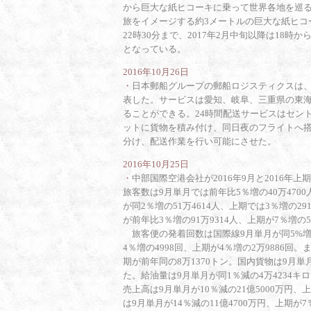
から巨大な紙ヒコーキに乗って世界各地を巡
旅をイメージする約3メートルの巨大な紙ヒコ
22時30分まで、2017年2月中旬以降は18
となっている。
2016年10月26日
・
日本郵船グループの郵船ロジスティクスは、
表した。サービスは愛知、岐阜、三重県の東海
ることができる。24時間配送サービスはセン
ットに貨物を積み付け、同日夜のフライトへ搭
分け、配送作業を行い可能にさせた。
2016年10月25日
・
中部国際空港会社が2016年9月と2016
旅客数は9月単月では前年比5％増の40万4700
が同2％増の51万4614人、上期では3％増の2
が前年比3％増の91万9314人、上期が7％増の5
旅客便の発着回数は国際線9月単月が同5%増の2
4％増の4998回、上期が4％増の2万9886回
期が前年同の8万1370トン。国内貨物は9月単月
た。給油量は9月単月が同1％減の4万4234キ
売上高は9月単月が10％減の21億5000万円、
は9月単月が14％減の11億4700万円、上期が7