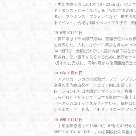
・
中部国際空港は2016年10月23日(日)、
ド・ダンス・サークルによる「WDC世界のダ
者が、フラダンス、フラメンコなど、世界各地
るイベント。会場は4階イベントプラザで、開催
2016年10月20日
・
愛知県は中部国際空港島に整備予定の大規
と発表した。入札には竹中工務店を含め4つの
341億円で、金額だけでなく設計内容工期な
用され、使い勝手を良くするために展示ホール
6月中旬に完成し、同年9月から使用開始予定
2016年10月19日
・
アメリカ・シカゴの老舗ポップコーンブラ
空港の国内線出発ゲートエリア内に出店した「
レーションした日本限定デザイン缶を、数量
しらわれたデザインで、日本を象徴する富士
バーのシカゴミックスが入っている。価格は1,
ン羽田ストア」各店、「セタンサローネ メン
2016年10月18日
・
中部国際空港は2016年10月18日(火)19
SPECIAL TALK LIVE～」の公開収録を