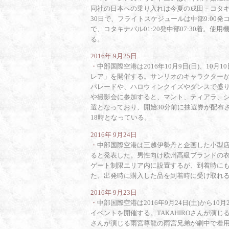
同社の日本への乗り入れは今夏の成田－コタキナ
30日で、フライトスケジュールは中部9:00発コ
で、コタキナバル01:20発中部07:30着。使用
る。
2016年 9月25日
・
中部国際空港は2016年10月9日(日)、10月
レア」を開催する。サンリオのキャラクター
パレードや、ハロウィンクイズやダンスで盛
や撮影会に参加すると、マント、ティアラ、
選となっており、開始30分前に抽選券が配布
18時となっている。
2016年 9月24日
・
中部国際空港は三越伊勢丹と企画した小型店
ると発表した。男性向け欧州高級ブランドの衣
ゲート制限エリア内に設置するが、到着時に
た、出発時に購入した品を到着時に受け取れ
2016年 9月23日
・
中部国際空港は2016年9月24日(土)から10月2
イベントを開催する。TAKAHIROさんが演
さんが演じる雨宮尊龍の雨宮兄弟が劇中で着