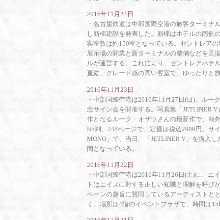
2016年11月24日
・
名古屋鉄道は中部国際空港の旅客ターミナル
し新棟建設を発表した。新棟はホテルの南側の隣
客室数は約150室となっている。セントレアの
展示場の開業と新ターミナルの整備などを見
ルが運営する。これにより、セントレアホテルの
直結、グレード感の高い客室で、ゆったりと
2016年11月23日
・
中部国際空港は2016年11月27日(日)、ルークオ
念サイン会を開催する。写真集「JETLINER V (
作となるルーク・オザワさんの最新作で、海
B5判、248ページで、定価は税込2900円。
MONO」で、当日、「JETLINER V」を購入
間となっている。
2016年11月22日
・
中部国際空港は2016年11月26日(土)に、エイ
トはエイズに対する正しい知識と理解を呼びか
ペーンの趣旨に賛同しているアーティストと
く。場所は4階のイベントプラザで、時間は15