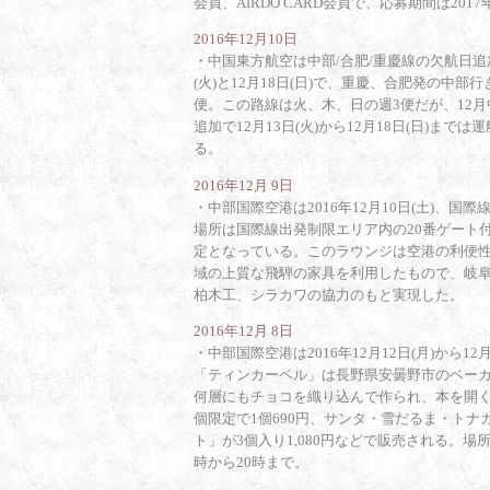
会員、AIRDO CARD会員で、応募期間は201
2016年12月10日
・
中国東方航空は中部/合肥/重慶線の欠航日追加
(火)と12月18日(日)で、重慶、合肥発の中部
便。この路線は火、木、日の週3便だが、12
追加で12月13日(火)から12月18日(日)
る。
2016年12月 9日
・
中部国際空港は2016年12月10日(土)
場所は国際線出発制限エリア内の20番ゲート
定となっている。このラウンジは空港の利便
域の上質な飛騨の家具を利用したもので、岐
柏木工、シラカワの協力のもと実現した。
2016年12月 8日
・
中部国際空港は2016年12月12日(月)から
「ティンカーベル」は長野県安曇野市のベー
何層にもチョコを織り込んで作られ、本を開く
個限定で1個690円、サンタ・雪だるま・ト
ト」が3個入り1,080円などで販売される。
時から20時まで。