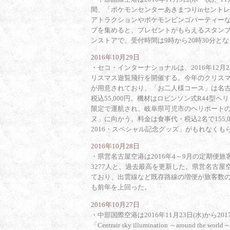
間、「ポケモンセンターあきまつりinセント
アトラクションやポケモンビンゴパーティー
プを集めると、プレゼントがもらえるスタンプ
ンストアで、受付時間は9時から20時30分と
2016年10月29日
・
セコ・インターナショナルは、2016年12月2
リスマス遊覧飛行を開催する。今年のクリス
が用意されており、「お二人様コース」は名古
税込55,000円。機材はロビンソン式R44
限定で運航され、岐阜県可児市のヘリポート
ヌ」に向かう。料金は食事代・税込2名で155,0
2016・スペシャル記念グッズ」がもれなくも
2016年10月28日
・
県営名古屋空港は2016年4～9月の定期便旅
3277人と、過去最高を更新した。県営名古
ており、出雲線など既存路線の増便が旅客数
も前年を上回った。
2016年10月27日
・
中部国際空港は2016年11月23日(水)から2
「Centrair sky illumination ～arou