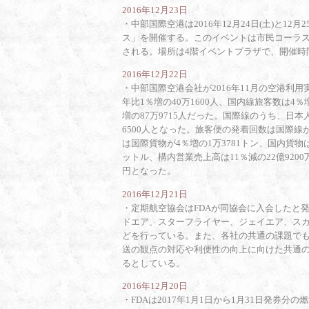
2016年12月23日
・
中部国際空港は2016年12月24日(土)と1
ス」を開催する。このイベントは市民コーラ
される。場所は4階イベントプラザで、開催時間
2016年12月22日
・
中部国際空港会社が2016年11月の空港利
年比1％増の40万1600人、国内線旅客数は4
増の87万9715人だった。国際線のうち、日本
6500人となった。旅客便の発着回数は国際線が
は国際貨物が4％増の1万3781トン、国内貨物は
ットル、構内営業売上高は11％減の22億9200
円となった。
2016年12月21日
・
定期航空協会はFDAが同協会に入会したと発表
ドエア、スターフライヤー、ジェイエア、ス
どを行っている。また、各社の共通の課題で
送の観点の対応や利便性の向上に向けた共通の
るとしている。
2016年12月20日
・
FDAは2017年1月1日から1月31日発券分