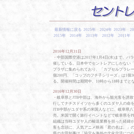
最新情報に戻る
2025年
2024年
2023年
2
2015年
2014年
2013年
2012年
2011年
2016年12月31日
・
中部国際空港は2017年1月4日(水)まで、
催している。日本中でセントレアにしかない「
プラザに集められており、「カプセルプラレー
個200円、「コップのフチ子シリーズ」は1個
る。開催時間は期間中、10時から18時までと
2016年12月30日
・
岐阜県とJTB中部は、海外から観光客を誘
行してナチスドイツから多くのユダヤ人の命を
JTB中部がユダヤ系の米国人などに、岐阜県
売。米国で開く旅行イベントなどで岐阜県をP
組織は当時ユダヤ人の輸送業務を担った経緯
客も念頭に、人気アニメ映画「君の名は。」
県の古田知事は「協定を海外の文化交流につな