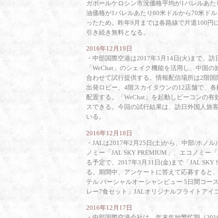
ガポールケロシン市況価格平均が1バレルあたり5
油価格が1バレルあたり60米ドルから70米ド
ったため。昨年9月までは各路線で片道100円に
引き続き無料となる。
2016年12月19日
・
中部国際空港は2017年3月14日(火)まで
「WeChat」のシェイク機能を活用し、中国
合わせて試行提供する。情報配信場所は2階国
出発ロビー、4階スカイタウンの12店舗で、
配置する。「WeChat」を起動しビーコンの
スできる。今回の試行結果は、訪日外国人旅
いる。
2016年12月18日
・
JALは2017年2月25日(土)から、中部/ホノ
ノミー「JAL SKY PREMIUM」、エコノミー「
る予定で、2017年3月31日(金)まで「JAL SKY 
る。期間中、アンケートに答えて応募すると、「
テル パーシャルオーシャンビュー 5日間コー
レー7食セット」JALオリジナルフライトア
2016年12月17日
・
中部国際空港会社は、年末年始繁忙期（2016