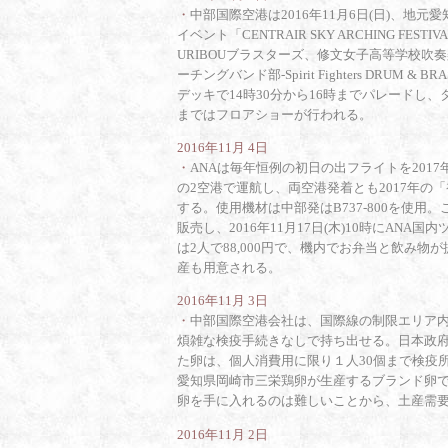
・
中部国際空港は2016年11月6日(日)、地
イベント「CENTRAIR SKY ARCHING 
URIBOUブラスターズ、修文女子高等学校
ーチングバンド部-Spirit Fighters DRUM
デッキで14時30分から16時までパレードし、
まではフロアショーが行われる。
2016年11月 4日
・
ANAは毎年恒例の初日の出フライトを201
の2空港で運航し、両空港発着とも2017年
する。使用機材は中部発はB737-800を使
販売し、2016年11月17日(木)10時にA
は2人で88,000円で、機内でお弁当と飲み
産も用意される。
2016年11月 3日
・
中部国際空港会社は、国際線の制限エリア
煩雑な検疫手続きなしで持ち出せる。日本政
た卵は、個人消費用に限り１人30個まで検疫
愛知県岡崎市三栄鶏卵が生産するブランド卵で、
卵を手に入れるのは難しいことから、土産需要
2016年11月 2日