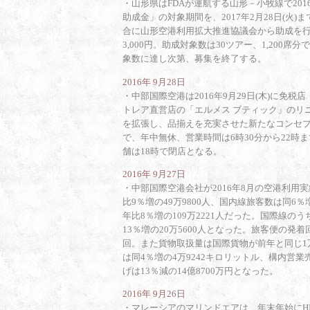
・
山形県はFDAが運航する山形－小牧線で201
助成金」の対象期間を、2017年2月28日(
合に山形空港利用拡大推進協議会から助成を行う
3,000円。助成対象数は30ツアー、1,200
象数に達し次第、募集を終了する。
2016年 9月28日
・
中部国際空港は2016年9月29日(木)に免
トレア直営店の「エルメス ブティック」のリ
を拡張し、品揃えを充実させた新たなコンセプ
で、年中無休、営業時間は6時30分から22時ま
舗は18時で閉店となる。
2016年 9月27日
・
中部国際空港会社が2016年8月の空港利
比9％増の49万9800人、国内線旅客数は同6
年比8％増の109万2221人だった。国際線の
13％増の20万5600人となった。旅客便の発着
回。また貨物取扱量は国際貨物が前年と同じ1万
は同4％増の4万9242キロリットル、構内営業
げは13％減の14億8700万円となった。
2016年 9月26日
・
マレーシアのマリンドエアは、年末年始にH