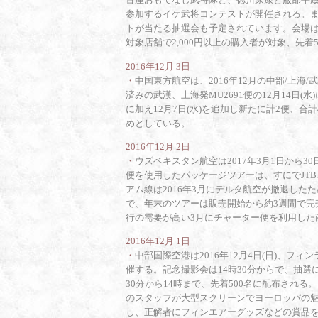
参加するイケ武将コンテストが開催される。
トが当たる抽選会も予定されています。会場は
対象店舗で2,000円以上の購入者が対象、先着
2016年12月 3日
・
中国東方航空は、2016年12月の中部/上
済みの武漢、上海発MU2691便の12月14日(水)
に加え12月7日(水)を追加し新たに計2便、
めとしている。
2016年12月 2日
・
ウズベキスタン航空は2017年3月1日から
便を使用したパッケージツアーは、すにでJTB、H
アム線は2016年3月にデルタ航空が撤退し
で、年末のツアーは販売開始から約3週間で完
行の需要が高い3月にチャーター便を利用した
2016年12月 1日
・
中部国際空港は2016年12月4日(日)、
催する。記念撮影会は14時30分からで、抽選
30分から14時まで、先着500名に配布され
のスタッフが大型スクリーンでヨーロッパの
し、正解者にフィンエアーグッズなどの賞品を