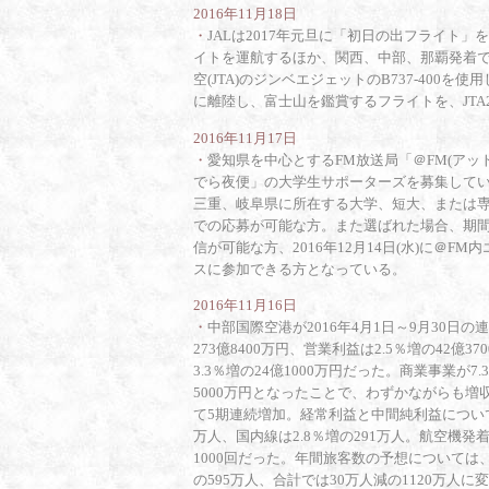
2016年11月18日
・
JALは2017年元旦に「初日の出フライト
イトを運航するほか、関西、中部、那覇発着
空(JTA)のジンベエジェットのB737-400を
に離陸し、富士山を鑑賞するフライトを、JTA
2016年11月17日
・
愛知県を中心とするFM放送局「＠FM(アットエ
でら夜便」の大学生サポーターズを募集して
三重、岐阜県に所在する大学、短大、または専
での応募が可能な方。また選ばれた場合、期間
信が可能な方、2016年12月14日(水)に＠F
スに参加できる方となっている。
2016年11月16日
・
中部国際空港が2016年4月1日～9月30日
273億8400万円、営業利益は2.5％増の42億3
3.3％増の24億1000万円だった。商業事業が
5000万円となったことで、わずかながらも
て5期連続増加。経常利益と中間純利益について
万人、国内線は2.8％増の291万人。航空機発着
1000回だった。年間旅客数の予想については
の595万人、合計では30万人減の1120万人に