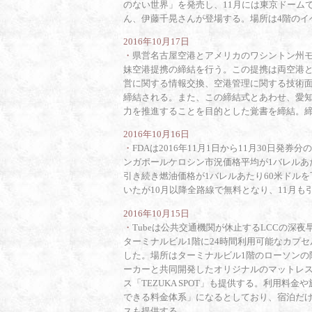
のない世界」を発売し、11月には東京ドーム
ん、伊藤千晃さんが登場する。場所は4階のイ
2016年10月17日
・
県営名古屋空港とアメリカのワシントン州
妹空港提携の締結を行う。この提携は両空港
営に関する情報交換、空港管理に関する技術
締結される。また、この締結式とあわせ、愛
力を推進することを目的とした覚書を締結。締結式
2016年10月16日
・
FDAは2016年11月1日から11月30日発
ンガポールケロシン市況価格平均が1バレルあたり
引き続き燃油価格が1バレルあたり60米ドルを
いたが10月以降全路線で無料となり、11月も
2016年10月15日
・
Tubeは公共交通機関が休止するLCCの深
ターミナルビル1階に24時間利用可能なカプセル
した。場所はターミナルビル1階のローソンの隣
ーカーと共同開発したオリジナルのマットレ
ス「TEZUKA SPOT」も提供する。利用
できる料金体系」になるとしており、宿泊だ
スも提供する。