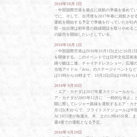
2016年10月 2日
・
中部国際空港を拠点に就航の準備を進めてい
でに、そして、台湾便を2017年春に就航さ
運航を開始する予定で準備を行っていたが社
部－仙台便は初年度の路線開設を取りやめるこ
の販売を開始したいとしている。
2016年10月 1日
・
中部国際空港は2016年10月1日(土)と10
を開催する。このイベントでは日中文化芸術
踊り鯱ほこ連、チャイナドレスショー、広場
当地アイドル「dela」のステージイベントなど
は11時から18時まで、10月2日(日)は10時か
2016年 9月30日
・
エア・カナダは2017年夏スケジュールか
ア・カナダが2005年12月に「一時的な休止
開に際してレジャー路線を運航するエア・カナ
月1日(木)からで、フライトスケジュールは中部
AC1955便が毎週火、木、土の12時45分発
週4便での運航となる予定。
2016年 9月29日