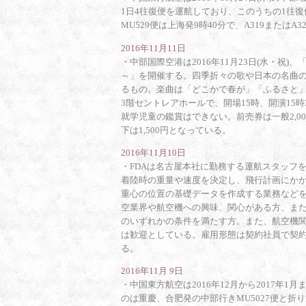
1日4往復便を運航しており、このうちの1往復便
MU529便は上海発9時40分で、A319またはA
2016年11月11日
・
中部国際空港は2016年11月23日(水・
～」を開催する。四季折々の歌や日本の名曲
るもの。楽曲は「どこかで春が」「ふるさと
3階セントレアホールで、開場15時、開演15
就学児童の鑑賞はできない。前売券は一般2,000
下は1,500円となっている。
2016年11月10日
・
FDAは名古屋本社に勤務する運航スタッフ
着陸時の重量や速度を決定し、飛行計画にか
重心の位置の基礎データを作成する業務など
空業界や航空機への興味、関心がある方、ま
のいずれかの条件を満たす方。また、航空機
は歓迎としている。雇用形態は契約社員で契約
る。
2016年11月 9日
・
中国東方航空は2016年12月から2017年
のは重慶、合肥発の中部行きMU5027便と折