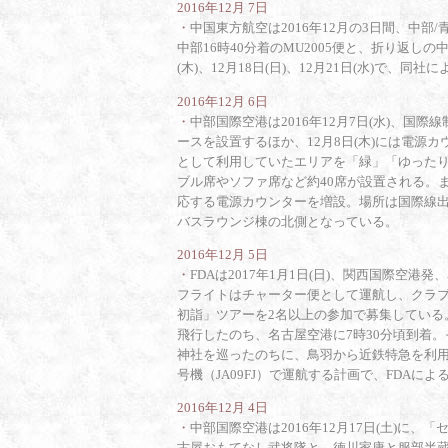
2016年12月 7日
・
中国東方航空は2016年12月の3日間、中部
中部16時40分着のMU2005便と、折り返しの中
(木)、12月18日(日)、12月21日(水)で
2016年12月 6日
・
中部国際空港は2016年12月7日(水)、
ースを設置するほか、12月8日(木)には電源
として利用していたエリアを「緑」「ゆった
ブル席やソファ席など約40席が設置される。ま
応する電源カウンターを増設。場所は国際線出発
バスラウンジ棟の北側となっている。
2016年12月 5日
・
FDAは2017年1月1日(日)、関西国際空
フライトはチャーター便として運航し、クラ
初詣」ツアーを2名以上の参加で募集している
飛行したのち、名古屋空港に7時30分頃到着
神社を巡ったのちに、鳥羽から近鉄特急を利用
号機（JA09FJ）で運航する計画で、FDAに
2016年12月 4日
・
中部国際空港は2016年12月17日(土)に
古屋おもてなし武将隊と、徳川家康と服部半蔵