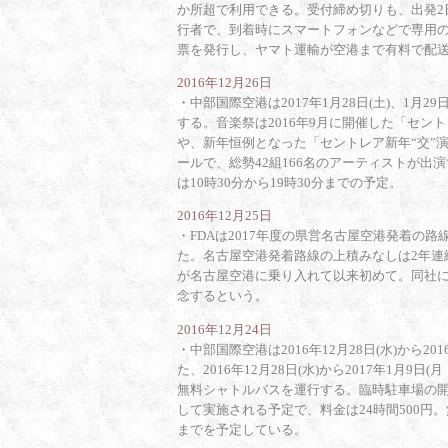
か所超で利用できる。受付締め切りも、出発2
行者で、到着時にスマートフォンなどで専用の
票を発行し、ヤマト運輸が空港まで有料で配
2016年12月26日
・
中部国際空港は2017年1月28日(土)、1月2
する。音楽祭は2016年9月に開催した「セン
や、新年恒例となった「セントレア新年“交”
ールで、総勢42組166名のアーティストが出演す
は10時30分から19時30分までの予定。
2016年12月25日
・
FDAは2017年度の県営名古屋空港発着の
た。名古屋空港発着路線の上積みなしは2年連
が名古屋空港に乗り入れて以来初めて。同社
念するという。
2016年12月24日
・
中部国際空港は2016年12月28日(水)から
た、2016年12月28日(水)から2017年1
無料シャトルバスを運行する。臨時駐車場の
して実施される予定で、料金は24時間500円
までを予定している。