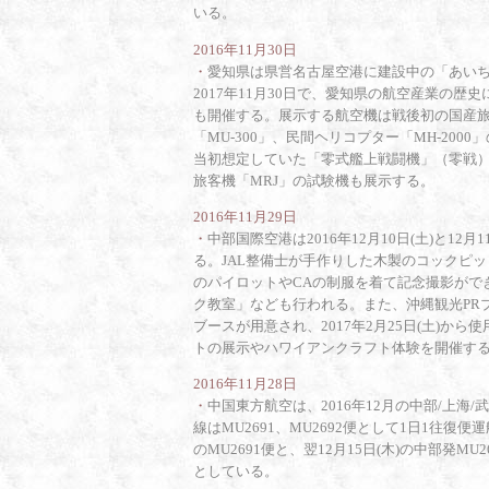
いる。
2016年11月30日
・
愛知県は県営名古屋空港に建設中の「あいち
2017年11月30日で、愛知県の航空産業の
も開催する。展示する航空機は戦後初の国産旅客
「MU-300」、民間ヘリコプター「MH-20
当初想定していた「零式艦上戦闘機」（零戦
旅客機「MRJ」の試験機も展示する。
2016年11月29日
・
中部国際空港は2016年12月10日(土)と12月11
る。JAL整備士が手作りした木製のコックピ
のパイロットやCAの制服を着て記念撮影がで
ク教室」なども行われる。また、沖縄観光PR
ブースが用意され、2017年2月25日(土)から使用
トの展示やハワイアンクラフト体験を開催す
2016年11月28日
・
中国東方航空は、2016年12月の中部/上海
線はMU2691、MU2692便として1日1往復
のMU2691便と、翌12月15日(木)の中部発
としている。