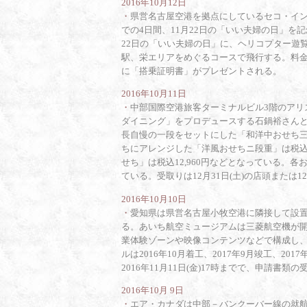
2016年10月12日
・
県営名古屋空港を拠点にしているセコ・インターナ
での4日間、11月22日の「いい夫婦の日」を
22日の「いい夫婦の日」に、ヘリコプター遊
駅、栄エリアをめぐるコースで飛行する。料金は
に「搭乗証明書」がプレゼントされる。
2016年10月11日
・
中部国際空港旅客ターミナルビル3階のアリ
ダイニング」をプロデュースする石鍋裕さん
長自慢の一段をセットにした「和洋中おせち三段
ちにアレンジした「洋風おせちニ段重」は税込2
せち」は税込12,960円などとなっている。
ている。受取りは12月31日(土)の店頭または1
2016年10月10日
・
愛知県は県営名古屋小牧空港に隣接して設
る。あいち航空ミュージアムは三菱航空機が開
業体験ゾーンや映像コンテンツなどで構成し、
ルは2016年10月着工、2017年9月竣工、20
2016年11月11日(金)17時までで、申請書類の受
2016年10月 9日
・
エア・カナダは中部－バンクーバー線の就航を