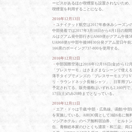
ービスがあるほか喫煙室も設置されないため、
喫煙室を利用することになる。
2016年12月13日
・
ユナイテッド航空は2017年春休みシーズン
中部発着では2017年3月18日から4月1日
ルはグアム発中部行きUA969便がグアム午後
UA968便が中部午後9時30分発グアム翌日午
166席のボーイング737-800を使用する。
2016年12月12日
・
中部国際空港は2016年12月16日(金)から
「ブレスサーモ」はさまざまなシーンで使え
薄手タイプでメンズの「ブレスサーモエブリ
リ・ラウンドネック長袖シャツ」、日常用ブ
予定されてる。販売価格はいずれも2,160円
17日(土)のみ20時までとなっている。
2016年12月11日
・
エア・ドゥは千歳/中部・広島線、函館/中
を実施している。AIRDO賞として3組6名に
ソシアホテル」のペア無料宿泊券、「ヒルトン
缶、青柳総本家のひとくち濃茶・和三盆、両口屋