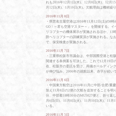
れも2016年12月1日(木)、12月8日(木)、12月15
月12日(木)、1月19日(木)。欠航理由は機材
2016年11月 8日
・
県営名古屋空港は2016年11月12日(土)
GO！～君も空港マスター～」を開催する。イベ
リコプターの機体展示が実施されるほか、13時3
防ヘリコプターの訓練実演が実施される。な
で、保安検査が実施される。
2016年11月 7日
・
三重県松阪市市議会は、中部国際空港と松
関連する条例案を可決した。これで12月19
在、松阪市の委託を受け、両備ホールディン
が伸び悩み、2006年の就航以来、赤字が続い
2016年11月 6日
・
中国東方航空は2016年11月に中部/合肥/
加え11月8日の2便の欠航を追加することを明ら
分、中部着18時30分のMU5027便と、折り返し
月6日(日)、11月8日(火)、11月10日(木)、1
いる。
2016年11月 5日