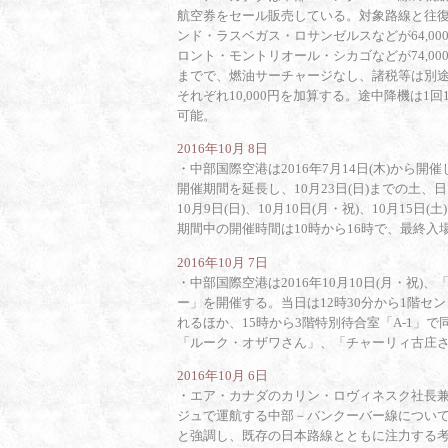
航空券をセール販売している。対象路線と往
ンド・ラスベガス・ロサンゼルスなどが64,00
ロント・モントリオール・シカゴなどが74,000
までで、燃油サーチャージなし、諸税等は別
それぞれ10,000円を加算する。途中降機は1回10
可能。
2016年10月 8日
・
中部国際空港は2016年7月14日(木)から開催
開催期間を延長し、10月23日(日)までの土
10月9日(日)、10月10日(月・祝)、10月15日(土
期間中の開催時間は10時から16時で、最終入
2016年10月 7日
・
中部国際空港は2016年10月10日(月・
ー」を開催する。当日は12時30分から1階
れるほか、15時から3階特別待合室「A-1」
「ルーク・オザワさん」、「チャーリィ古庄さ
2016年10月 6日
・
エア・カナダのカリン・ロヴィネスク社長兼最
ジュで運航する中部－バンクーバー線について
と強調し、既存の日本路線とともに注力する