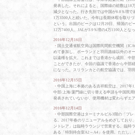
発表した。それによると、国際線の総数は18万
減少となった。行き先別では中国が6.8％増で過
1万3500人と続いた。今年は長期休暇を取
という。出国のピークは12月29日、帰国のピー
12万7400人、JALが3.9％増の4万1100人と
2016年12月16日
・
国土交通省航空局は国際民間航空機関（IC
めて参加し、ポーランドと羽田路線以外のオ
以遠権を拡大。これまでは香港から成田、中部
ことができたが、今回の協議で香港から中部経
になった。スリランカとの航空協議では、羽
2016年12月15日
・
中国上海に本拠のある吉祥航空は、2017年
中部/上海/厦門線に切り替える申請を中国民
発表されていないが、使用機材は変わらずエア
2016年12月14日
・
中部国際空港はターミナルビル3階の「プレ
る。2017年春のリニューアルをめざしており、
ントレア」は臨時ラウンジで営業する。臨時
ある「特別待合室A2～A4」を使用。ただし