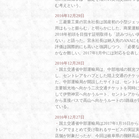
む考えという。
2016年12月29日
・
三菱重工業の宮永社長は国産初の小型ジェッ
用はもっと膨らむ」と明らかにした。商業運
2018年初頭を目指す証明取得も「読みづらい
ない」と語った。宮永社長は納入先のANAに
評価は国際的にも高いと強調しつつ、「必要
かなか難しい。2017年1月中には対応を公表
2016年12月28日
・
国土交通省中部運輸局は、中部地域の観光
し、セントレアをハブとした陸上交通のチケ
た。中部運輸局が開設したサイトは、セントレ
主要観光地へ向かう二次交通チケットを同時
して伊勢神宮へ向かうルート、セントレアか
から直接バスで高山へ向かうルートの3路線が対象
ている。
2016年12月27日
・
国土交通省中部運輸局は2017年1月16日
トレアでまとめて受け取れるサービスの実証実験
店舗が対象だったが、今回は岐阜県の飛騨高山