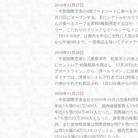
2016年11月27日
・
中部国際空港の4階フードコートに食べるスープ
月15日にオープンする。主にシアトルやカリ
んの食べるスープを常時8種類用意するほか、
リー、こだわりのドリンクなどヘルシーなメ
「TRUE SOUP」は都内を中心に女性に人
から午後9時まで。一部商品を除いてテイクア
2016年11月26日
・
中部国際空港と三重県津市、松坂市との海上航
にセントレア/松阪航路を廃止し、12月20日
アポートライン」から「津ベルライン」に改称
ダイヤでは、津発セントレア行きでは12時発と
の便がそれぞれ新設され、1日13往復から15
2016年11月25日
・
中部国際空港会社が2016年10月の空港利
年比3％増の42万7400人、国内線旅客数も3
年比3％増の94万4851人だった。国際線のうち
6.7％増の19万3600人となった。旅客便の発着
回。また貨物取扱量は国際貨物が同7％増の1万5
は同5％減の4万513キロリットル、構内営業売
げは14％減の13億2200万円となった。