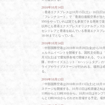
2016年10月14日
・
香港エクスプレスは10月15日(土)・16日
「フレンチコート」で「香港往復航空券が当たる
SNSをやっていれば誰でも参加できる簡単で
以外にも香港エクスプレスオリジナルグッズが
セントレアと香港を結んでいる香港エクスプレ
18:00までとなっている。
2016年10月14日
・
中部国際空港は2016年10月28日(金)から1
ェルカムイベントを開催する。国民文化祭は「国内
月3日(土)まで愛知県各地で開催される。ウェル
隊」やボーイズユニット「#ハッシュタグ」のライ
ライブやライブステージが行われる。場所は4
る。
2016年10月13日
・
中部国際空港は2016年10月15日(土)と1
ステージを開催する。10月15日は松原健之&は
11時からと13時30分から。10月16日はサン
らと13時30分からそれぞれ登場する予定。