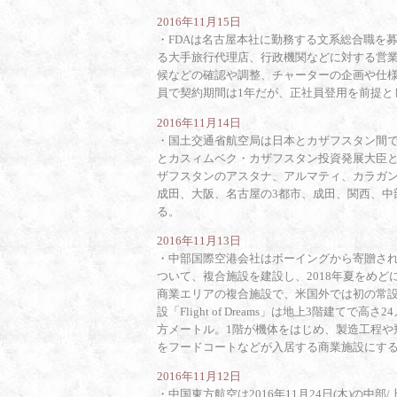
2016年11月15日
・
FDAは名古屋本社に勤務する文系総合職を
る大手旅行代理店、行政機関などに対する営
候などの確認や調整、チャーターの企画や仕
員で契約期間は1年だが、正社員登用を前提と
2016年11月14日
・
国土交通省航空局は日本とカザフスタン間
とカスィムベク・カザフスタン投資発展大臣
ザフスタンのアスタナ、アルマティ、カラガン
成田、大阪、名古屋の3都市、成田、関西、中
る。
2016年11月13日
・
中部国際空港会社はボーイングから寄贈されたB
ついて、複合施設を建設し、2018年夏をめ
商業エリアの複合施設で、米国外では初の常
設「Flight of Dreams」は地上3階建て
方メートル。1階が機体をはじめ、製造工程や
をフードコートなどが入居する商業施設にす
2016年11月12日
・
中国東方航空は2016年11月24日(木)の中部