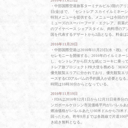
2016年11月21日
・
中部国際空港旅客ターミナルビル3階のアリスダイ
日(金)まで、「セントレア スカイイルミネ
特別メニューを提供する。メニューは今回のテーマ「
ミューズのスーパーフード・エクレア、前菜の
のブイヤベース シェアスタイル、肉料理のア
国を代表するデザートから2品となる。料金は2
2016年11月20日
・
中部国際空港は2016年11月23日(水・祝)、イルミネ
セレモニーを開催する。2016年のイルミネーションは「Centr
し、セントレアから巨大な紙ヒコーキに乗っ
トレア旅プロジェクトPR大使を務める「MAG!
優先観覧エリアに分かれており、優先観覧エリアでの
ースするCDアルバムの予約購入が必要となる
時間は16時30分からとなっている。
2016年11月19日
・
FDAは2016年12月1日から12月31日発
ンガポールケロシン市況価格平均が1バレルあたり
燃油価格が1バレルあたり60米ドルから70米
回ったため。昨年9月までは各路線で片道100
き続き無料となる。