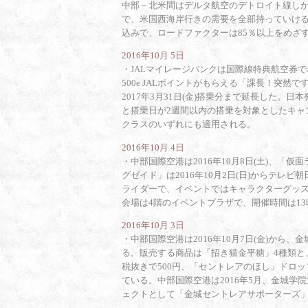
中部－北米間はデルタ航空のデトロイト線し
で、米国西海岸行きの需要を全部持っていけ
込みで、ロードファクターは85％以上をめざ
2016年10月 5日
・
JALマイレージバンクは国際線特典航空券
500e JALポイントがもらえる「課長！突
2017年3月31日(金)搭乗分まで延長した
と搭乗日が2週間以内の搭乗を対象としたキャ
クラスのいずれにも適用される。
2016年10月 4日
・
中部国際空港は2016年10月8日(土)、「
グゼイド」は2016年10月2日(日)からテ
ライダーで、イベントではキャラクターグッ
会場は4階のイベントプラザで、開催時間は13
2016年10月 3日
・
中部国際空港は2016年10月7日(金)か
る。販売する商品は「招き猫金平糖」4種類と
税抜きで500円、「セントレアのほし」ドロッ
ている。中部国際空港は2016年5月、金城
ェクトとして「金城セントレアサポーターズ」